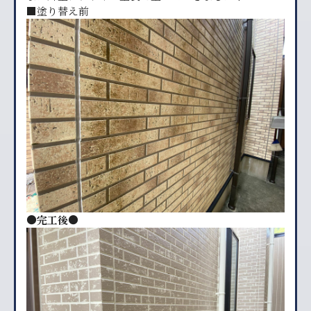
■塗り替え前
●完工後●