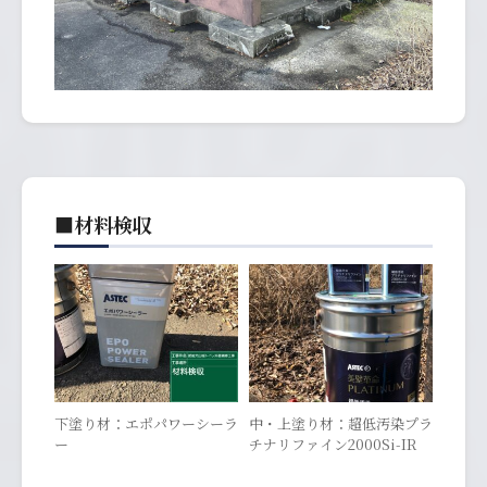
■材料検収
下塗り材：エポパワーシーラ
中・上塗り材：超低汚染プラ
ー
チナリファイン2000Si-IR