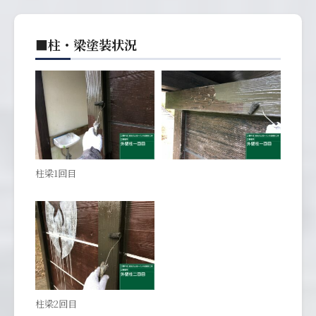
■柱・梁塗装状況
柱梁1回目
柱梁2回目