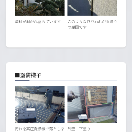
塗料が剥がれ落ちています
このようなひびわれが雨漏り
の原因です
■塗装様子
汚れを高圧洗浄機で落としま
外壁 下塗り