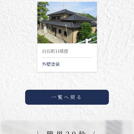
白石町H様邸
外壁塗装
一覧へ戻る
\ 簡単30秒 /