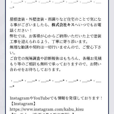
・‥…─*・‥…─*・‥…─*・‥…─*・‥…─*・‥…─*・‥…
─*
屋根塗装・外壁塗装・雨漏りなど住宅のことで気にな
る事がございましたら、
株式会社キス
へいつでもお電
話ください！
弊社では、お客様が心からご納得いただいた上で塗装
工事を迎えられるよう、丁寧に寄り添います。
無理な勧誘や契約は一切行いませんので、ご安心下さ
い。
ご自宅の現場調査や診断報告はもちろん、各種お見積
もり等のご相談も無料で承っておりますので、お問い
合わせをお待ちしております。
・‥…─*・‥…─*・‥…─*・‥…─*・‥…─*・‥…─*・‥…
─*
InstagramやYouTubeでも情報を発信しております！
【Instagram】
https://www.instagram.com/kabu_kisu