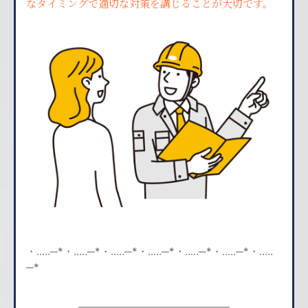
なタイミングで適切な対策を講じることが大切です。
・‥…─*・‥…─*・‥…─*・‥…─*・‥…─*・‥…─*・‥…
─*