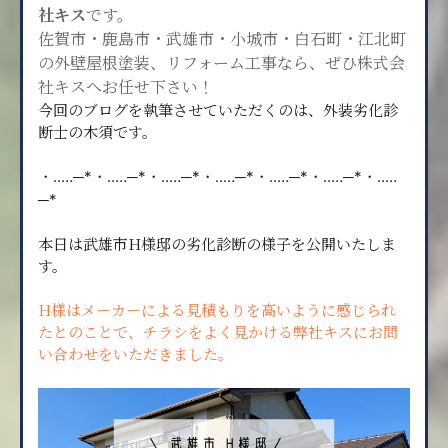
社キス
です。
佐賀市・鹿島市・武雄市・小城市・白石町・江北町
の
外壁屋根塗装、リフォーム工事なら、ぜひ株式会
社キスへ
お任せ下さい！
今回のブログを執筆させていただくのは、外装劣化診
断士の木須です。
・‥…─*・‥…─*・‥…─*・‥…─*・‥…─*・‥…─*・‥…
─*
本日は武雄市H様邸の劣化診断の様子を公開いたしま
す。
H様はメーカーによる見積もりを高いように感じられ
たとのことで、チラシをよく見かける弊社キスにお問
い合わせをいただきました。