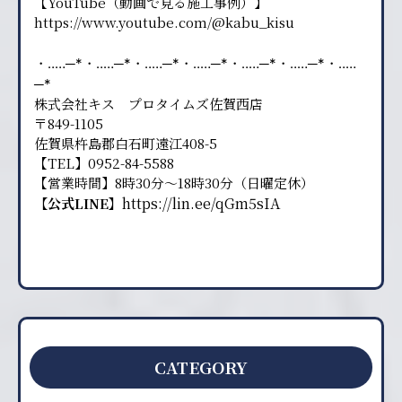
【YouTube（動画で見る施工事例）】
https://www.youtube.com/@kabu_kisu
・‥…─*・‥…─*・‥…─*・‥…─*・‥…─*・‥…─*・‥…
─*
株式会社キス プロタイムズ佐賀西店
〒849-1105
佐賀県杵島郡白石町遠江408-5
【TEL】0952-84-5588
【営業時間】8時30分〜18時30分（日曜定休）
https://lin.ee/qGm5sIA
【公式LINE】
CATEGORY