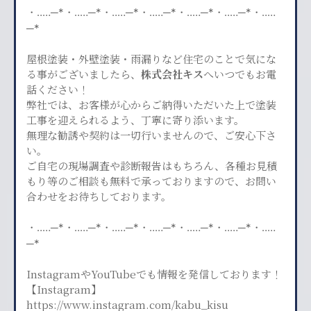
・‥…─*・‥…─*・‥…─*・‥…─*・‥…─*・‥…─*・‥…
─*
屋根塗装・外壁塗装・雨漏りなど住宅のことで気にな
る事がございましたら、
株式会社キス
へいつでもお電
話ください！
弊社では、お客様が心からご納得いただいた上で塗装
工事を迎えられるよう、丁寧に寄り添います。
無理な勧誘や契約は一切行いませんので、ご安心下さ
い。
ご自宅の現場調査や診断報告はもちろん、各種お見積
もり等のご相談も無料で承っておりますので、お問い
合わせをお待ちしております。
・‥…─*・‥…─*・‥…─*・‥…─*・‥…─*・‥…─*・‥…
─*
InstagramやYouTubeでも情報を発信しております！
【Instagram】
https://www.instagram.com/kabu_kisu