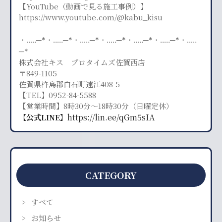
【YouTube（動画で見る施工事例）】
https://www.youtube.com/@kabu_kisu
・‥…─*・‥…─*・‥…─*・‥…─*・‥…─*・‥…─*・‥…
─*
株式会社キス プロタイムズ佐賀西店
〒849-1105
佐賀県杵島郡白石町遠江408-5
【TEL】0952-84-5588
【営業時間】8時30分〜18時30分（日曜定休）
https://lin.ee/qGm5sIA
【公式LINE】
CATEGORY
すべて
お知らせ