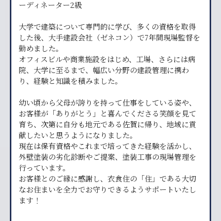
ーディネーター2級
大学で建築について専門的に学び、多くの資格を取得
した後、大手建設会社（ゼネコン）で7年間現場監督を
勤めました。
オフィスビルや商業施設をはじめ、工場、さらには病
院、大学に至るまで、幅広い分野の建設管理に携わ
り、経験と知識を積みました。
幼い頃から父母が誇りを持って仕事をしている姿や、
お客様が「ありがとう」と喜んでくださる笑顔を見て
育ち、次第に自分も地元である佐賀に帰り、地域に貢
献したいと思うようになりました。
現在は保有資格やこれまで培ってきた経験を活かし、
外壁塗装の劣化診断やご提案、塗装工事の現場管理を
行っています。
お客様とのご縁に感謝し、衣食住の「住」である大切
なお住まいを全力でお守りできるようサポートいたし
ます！