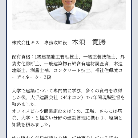
木須 寛勝
株式会社キス 専務取締役
保有資格：1級建築施工管理技士、一級塗装技能士、外
装劣化診断士、一般建築物石綿含有建材調査者、木造
建築士、測量士補、コンクリート技士、福祉住環境コ
ーディネーター2級
大学で建築について専門的に学び、多くの資格を取得
した後、大手建設会社（ゼネコン）で7年間現場監督を
勤めました。
オフィスビルや商業施設をはじめ、工場、さらには病
院、大学…と幅広い分野の建設管理に携わり、経験と
知識を積みました。
幼い頃から父母が誇りを持って仕事をしている姿や、