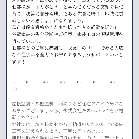
お客様が「ありがとう」と喜んでくださる笑顔を見て
育ち、次第に自分も地元である佐賀に帰り、地域に貢
献したいと思うようになりました。
現在は保有資格やこれまで培ってきた経験を活かし、
外壁塗装の劣化診断やご提案、塗装工事の現場管理を
行っています。
お客様とのご縁に感謝し、衣食住の「住」である大切
なお住まいを全力でお守りできるようサポートいたし
ます！
・‥…─*・‥…─*・‥…─*・‥…─*・‥…─*・‥…─*・‥…
─*
屋根塗装・外壁塗装・雨漏りなど住宅のことで気にな
る事がございましたら、
株式会社キス
へいつでもお電
話ください！
弊社では、お客様が心からご納得いただいた上で塗装
工事を迎えられるよう、丁寧に寄り添います。
無理な勧誘や契約は一切行いませんので、ご安心下さ