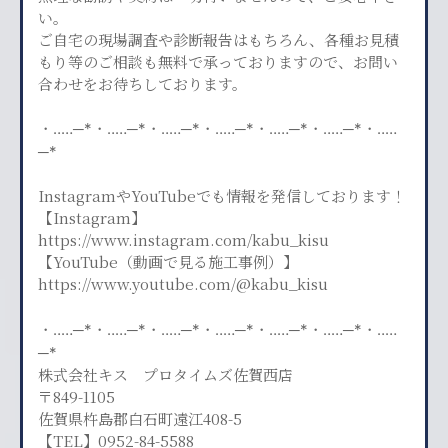
い。
ご自宅の現場調査や診断報告はもちろん、各種お見積
もり等のご相談も無料で承っておりますので、お問い
合わせをお待ちしております。
・‥…─*・‥…─*・‥…─*・‥…─*・‥…─*・‥…─*・‥…
─*
InstagramやYouTubeでも情報を発信しております！
【Instagram】
https://www.instagram.com/kabu_kisu
【YouTube（動画で見る施工事例）】
https://www.youtube.com/@kabu_kisu
・‥…─*・‥…─*・‥…─*・‥…─*・‥…─*・‥…─*・‥…
─*
株式会社キス プロタイムズ佐賀西店
〒849-1105
佐賀県杵島郡白石町遠江408-5
【TEL】0952-84-5588