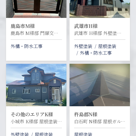
鹿島市
M様
武雄市
H様
鹿島市 M様邸 門扉交換工事
武雄市 H様邸 外壁塗装・屋根塗装塗り替え工事
外構・防水工事
外壁塗装
屋根塗装
外構・防水工事
その他のエリア
K様
杵島郡
N様
小城市 K様邸 屋根塗装・外壁デザイン塗装塗り替え工事
白石町 N様邸 屋根ガルバリウムカバー工事
外壁塗装
屋根塗装
屋根塗装