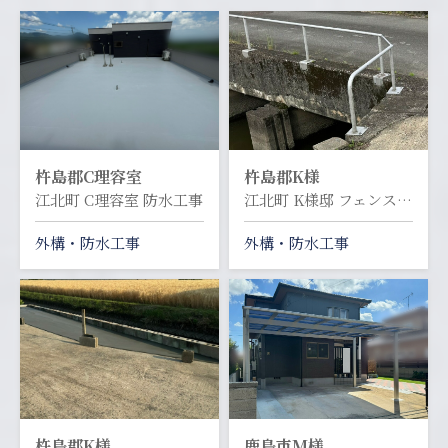
杵島郡
C理容室
杵島郡
K様
江北町 C理容室 防水工事
江北町 K様邸 フェンス工事
外構・防水工事
外構・防水工事
杵島郡
K様
鹿島市
M様