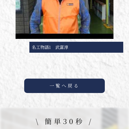
名工物語1 武富淳
一覧へ戻る
\ 簡単30秒 /