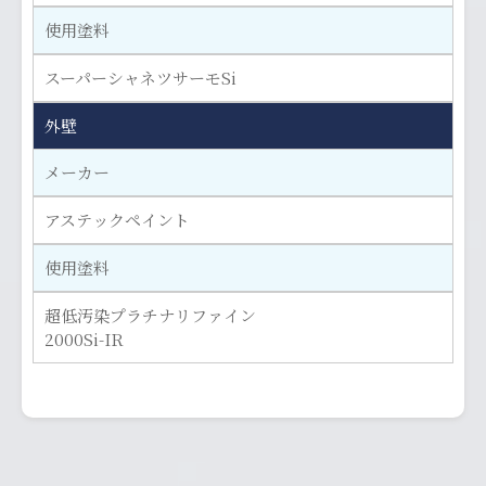
使用塗料
スーパーシャネツサーモSi
外壁
メーカー
アステックペイント
使用塗料
超低汚染プラチナリファイン
2000Si-IR