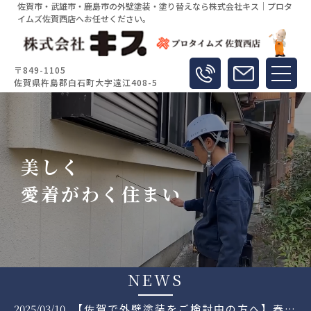
佐賀市・武雄市・鹿島市の外壁塗装・塗り替えなら株式会社キス｜プロタ
イムズ佐賀西店へお任せください。
〒849-1105
佐賀県杵島郡白石町大字遠江408-5
美しく
愛着がわく住まい
NEWS
【佐賀で外壁塗装をご検討中の方へ】春の塗装キャンペーン
2024/12/27
新春初売キャンペーン
20